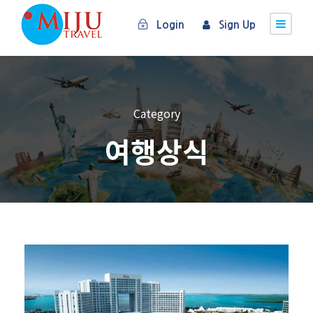
Login
Sign Up
Category
여행상식