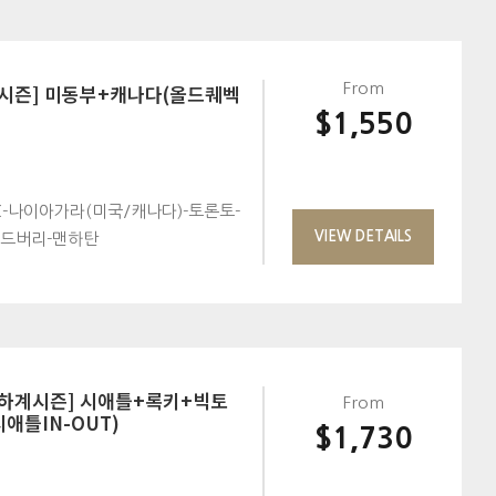
계시즌] 미동부+캐나다(올드퀘벡
From
$1,550
-나이아가라(미국/캐나다)-토론토-
VIEW DETAILS
우드버리-맨하탄
[하계시즌] 시애틀+록키+빅토
From
시애틀IN-OUT)
$1,730