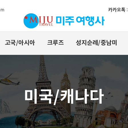
om
카카오톡 : m
고국/아시아
크루즈
성지순례/중남미
미국/캐나다