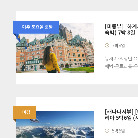
[미동부] [하
매주 토요일 출발
숙박) 7박 8일
7박8일
뉴저지-워싱턴DC
퀘벡-몬트리올-
[캐나다서부] 
마감
리아 5박6일 (
5박6일