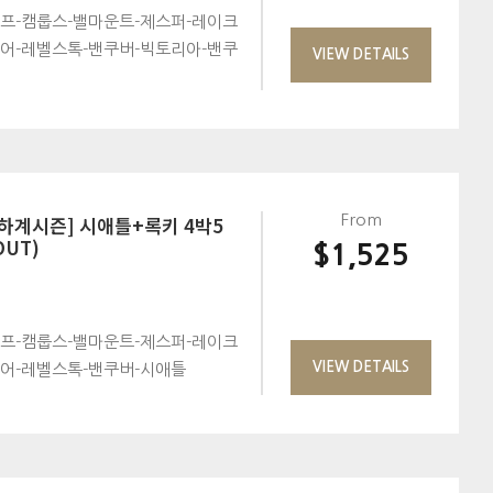
프-캠룹스-밸마운트-제스퍼-레이크
어-레벨스톡-밴쿠버-빅토리아-밴쿠
VIEW DETAILS
[하계시즌] 시애틀+록키 4박5
From
OUT)
$1,525
프-캠룹스-밸마운트-제스퍼-레이크
VIEW DETAILS
모어-레벨스톡-밴쿠버-시애틀