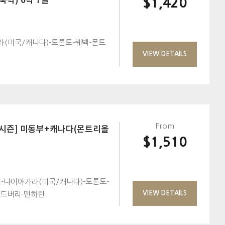
$1,420
(미국/캐나다)-토론토-퀘벡-몬트
VIEW DETAILS
계시즌] 미동부+캐나다(몬트리올
From
$1,510
-나이아가라(미국/캐나다)-토론토-
VIEW DETAILS
우드버리-맨하탄