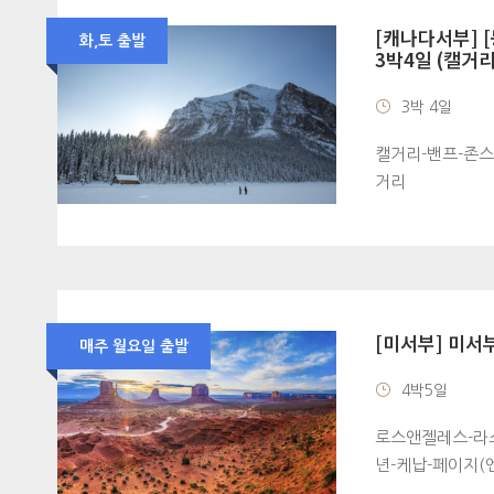
[캐나다서부] 
화,토 출발
3박4일 (캘거리
3박 4일
캘거리-밴프-존스
거리
[미서부] 미서
매주 월요일 출발
4박5일
로스앤젤레스-라
년-케납-페이지(