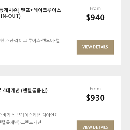
[동계시즌] 밴프+레이크루이스
From
IN-OUT)
$940
턴 캐년-레이크 루이스-캔모어-캘
VIEW DETAILS
부 4대캐년 (앤텔롭옵션)
From
$930
스베가스-브라이스캐년-자이언캐
엔텔롭캐년)-그랜드캐년
VIEW DETAILS