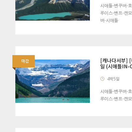
시애틀-벤쿠버-호
루이스-밴프-캔모
버-시애틀
[캐나다서부] 
마감
일 (시애틀IN-
4박5일
시애틀-벤쿠버-호
루이스-밴프-캔