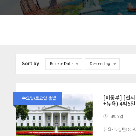
Sort by
[미동부] [전
수요일/토요일 출발
+뉴욕) 4박5일
4박5일
뉴욕-워싱턴DC-