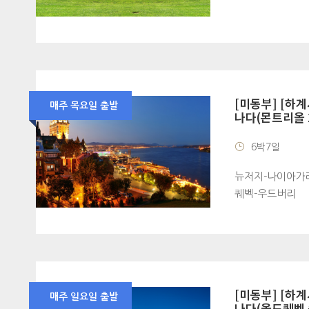
[미동부] [하계
매주 목요일 출발
나다(몬트리올 2
6박7일
뉴저지-나이아가라
퀘벡-우드버리
[미동부] [하계
매주 일요일 출발
나다(올드퀘벡 