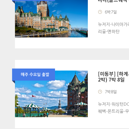
6박7일
뉴저지-나이아가라
리올-맨하탄
[미동부] [하
매주 수요일 출발
2박) 7박 8일
7박8일
뉴저지-워싱턴DC
퀘벡-몬트리올-