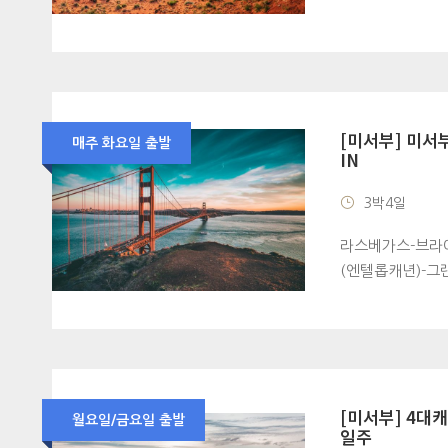
[미서부] 미서부
매주 화요일 출발
IN
3박4일
라스베가스-브라
(엔텔롭캐년)-
[미서부] 4
월요일/금요일 출발
일주