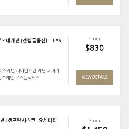
 4대캐년 (앤텔롭옵션) – LAS
From
$830
이스캐년-자이언캐년-케납-페이지
VIEW DETAILS
그랜드캐년-로스앤젤레스
대캐년+샌프란시스코+요세미티
From