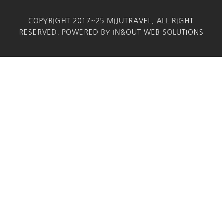
COPYRIGHT 2017~25 MIJUTRAVEL, ALL RIGHT
RESERVED. POWERED BY IN&OUT WEB SOLUTIONS