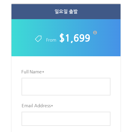
일요일 출발
포함사항
$1,699
전 일정 특급호텔 사용 (2인1실 기준)
From
일정 기간동안 교통비 및 식사비
관광지 입장료 및 한국가이드
Full Name
*
불포함사항
항공료
Email Address
*
기사 & 가이드 팁 $105/인
일정표 상 모든 선택관광
여행자 보험