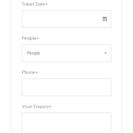
Travel Date
*
생수값 등 개인 사용료
싱글료 사용료 $570
People
*
참고사항
준비물
Phone
*
– 여권
– 운동화
– 개인 상비약
– 계절에 맞는 복장
– 휴대폰 등 전자기기 충전기
Your Enquiry
*
상품 참고사항