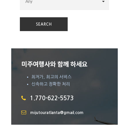
– 전주로 이동
►
풍남문
– 조선시대 전라감영의 남쪽 출입문이었던 호남
제1문 대표적 재래시장인 남문시장 및 일제 36년의 상징인
소녀상을 감상
►
전동성당
– 1914년 건축된 서양식 건축물로 1791년 신
해박해 때 국내 최초로 2분의 순교자가 처형 당한 순교터에
세워진 성당
►
경기전
– 1392년 조선을 건국한 태조 이성계의 초상화
미주여행사와 함께 하세요
를 모신 전각
►
한옥마을
– 전주시 풍남동과 교동 일대에 조성된 약 700
최저가, 최고의 서비스
여채 한옥 전통마을로 옛 문화의 멋과 먹거리들로 가득한 신
신속하고 정확한 처리
개념 관광 명소
1.770-622-5573
mijutouratlanta@gmail.com