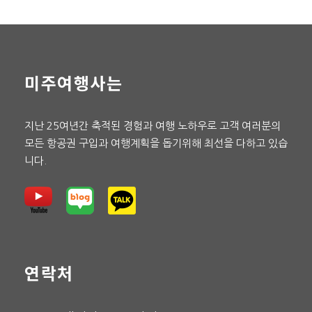
미주여행사는
지난 25여년간 축적된 경험과 여행 노하우로 고객 여러분의
모든 항공권 구입과 여행계획을 돕기위해 최선을 다하고 있습
니다.
연락처
– 담양으로 이동
►
죽녹원
– 2003년 개원한 대나무 정원으로 메타세콰이어
길 등 수령 300년이 넘는 고목들로 조성된 2.2Km 산책로