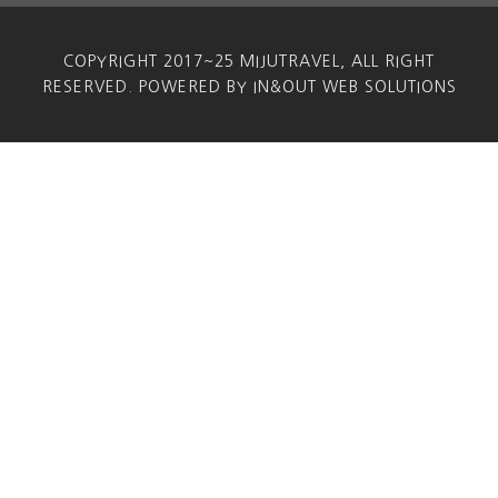
COPYRIGHT 2017~25 MIJUTRAVEL, ALL RIGHT
RESERVED. POWERED BY IN&OUT WEB SOLUTIONS
– 목포로 이동
– 석식 후 호텔 투숙 및 휴식
목포 라한 www.lahanhotels.com (T. 061-463-
2233) 또는 동급
🍽 [중식] 비빔밥 & 떡갈비 [석식] 보리굴비
Day 2
목포 / 보성 / 순천 / 여수
2일차
– 호텔 조식 후