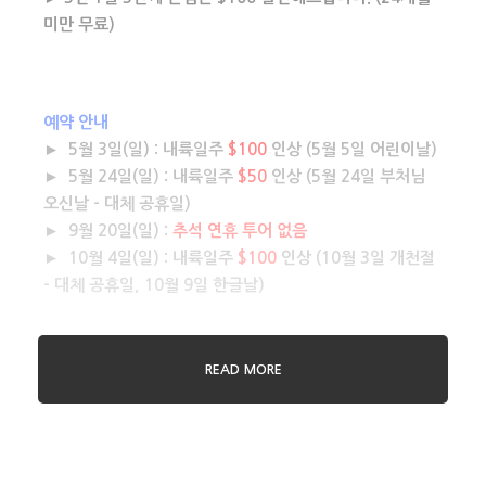
미만 무료)
예약 안내
► 5월 3일(일) : 내륙일주
$100
인상 (5월 5일 어린이날)
► 5월 24일(일) : 내륙일주
$50
인상 (5월 24일 부처님
오신날 – 대체 공휴일)
► 9월 20일(일) :
추석 연휴 투어 없음
► 10월 4일(일) : 내륙일주
$100
인상 (10월 3일 개천절
– 대체 공휴일, 10월 9일 한글날)
READ MORE
일정
서울 – 전주 – 담양 – 목포 – 보성 – 순천 – 여수 – 광양 – 하동
– 진주 – 거제 – 부산 – 울산 – 경주 – 강릉 – 속초 – 가평 – 서
울