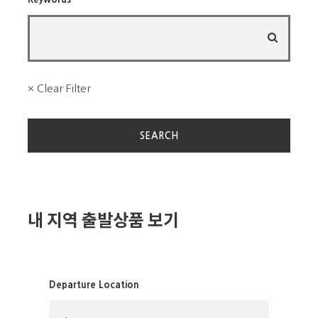
니다.
× Clear Filter
Day 1
서울 / 전주 / 담양 / 목포
1일차
내 지역 출발상품 보기
–
가이드 미팅
: 강남 신세계백화점 옆 고속버스터미널 (호
남선) 정문
(SHINSEGAE CENTRAL CITY) — 지하철 고속터미널 8번
출구
Departure Location