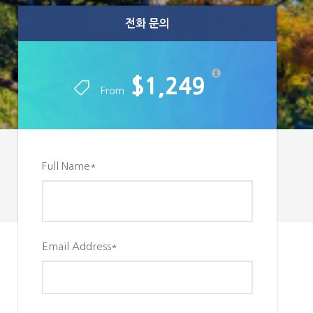
전화 문의
전화 문의
$1,249
$1,249
From
From
Full Name
*
Email Address
*