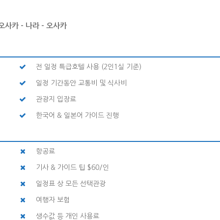
 오사카 – 나라 – 오사카
전 일정 특급호텔 사용 (2인1실 기준)
일정 기간동안 교통비 및 식사비
관광지 입장료
한국어 & 일본어 가이드 진행
항공료
기사 & 가이드 팁 $60/인
일정표 상 모든 선택관광
여행자 보험
생수값 등 개인 사용료