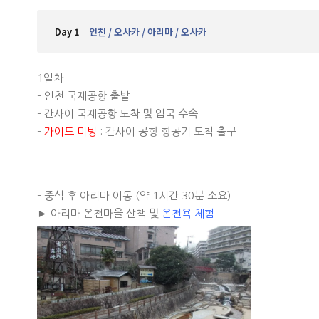
Day 1
인천 / 오사카 / 아리마 / 오사카
1일차
– 인천 국제공항 출발
– 간사이 국제공항 도착 및 입국 수속
–
가이드 미팅
: 간사이 공항 항공기 도착 출구
– 중식 후 아리마 이동 (약 1시간 30분 소요)
► 아리마 온천마을 산책 및
온천욕 체험